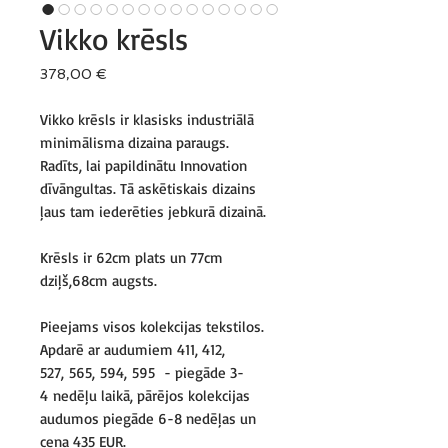
Vikko krēsls
Price
378,00 €
Vikko krēsls ir klasisks industriālā
minimālisma dizaina paraugs.
Radīts, lai papildinātu Innovation
dīvāngultas. Tā askētiskais dizains
ļaus tam iederēties jebkurā dizainā.
Krēsls ir 62cm plats un 77cm
dziļš,68cm augsts.
Pieejams visos kolekcijas tekstilos.
Apdarē ar audumiem 411, 412,
527, 565, 594, 595 - piegāde 3-
4 nedēļu laikā, pārējos kolekcijas
audumos piegāde 6-8 nedēļas un
cena 435 EUR.