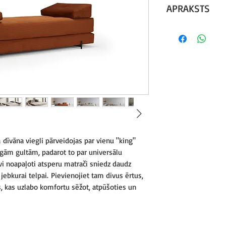
APRAKSTS
Dīvāngultu Sigmu
kvalitātes matrač
otra, gan blakus, g
dīvāna viegli pārveidojas par vienu "king"
īgām gultām, padarot to par universālu
vi noapaļoti atsperu matrači sniedz daudz
jebkurai telpai. Pievienojiet tam divus ērtus,
s, kas uzlabo komfortu sēžot, atpūšoties un