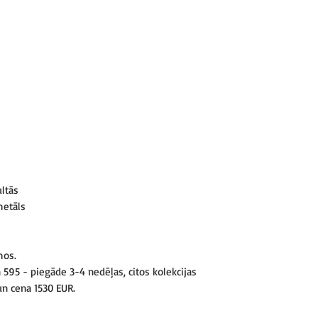
ultās
metāls
mos.
595 - piegāde 3-4 nedēļas, citos kolekcijas
n cena 1530 EUR.