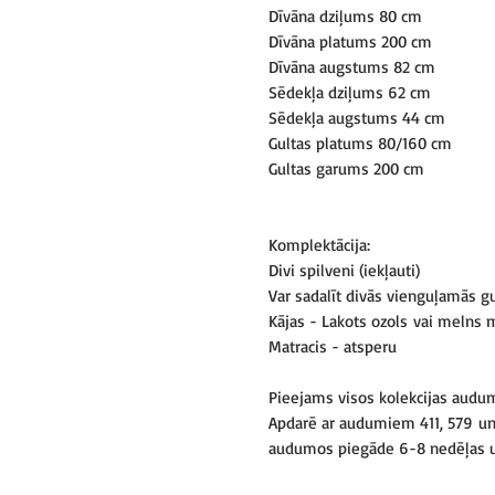
Dīvāna dziļums 80 cm
Dīvāna platums 200 cm
Dīvāna augstums 82 cm
Sēdekļa dziļums 62 cm
Sēdekļa augstums 44 cm
Gultas platums 80/160 cm
Gultas garums 200 cm
Komplektācija:
Divi spilveni (iekļauti)
Var sadalīt divās vienguļamās g
Kājas - Lakots ozols vai melns 
Matracis - atsperu
Pieejams visos kolekcijas audu
Apdarē ar audumiem 411, 579 un 
audumos piegāde 6-8 nedēļas u