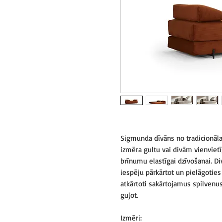
Sigmunda dīvāns no tradicionāla 
izmēra gultu vai divām vienviet
brīnumu elastīgai dzīvošanai. Di
iespēju pārkārtot un pielāgoties 
atkārtoti sakārtojamus spilvenu
guļot.
Izmēri: