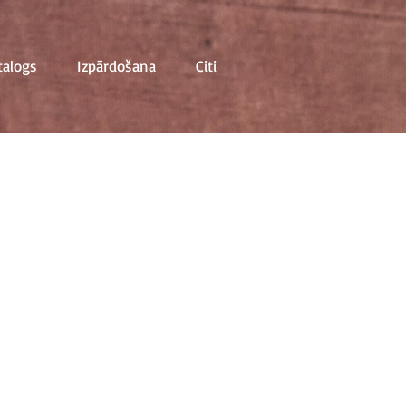
talogs
Izpārdošana
Citi