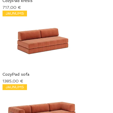
CozyPad krēsls
Price
717,00 €
JAUNUMS
CozyPad sofa
Price
1385,00 €
JAUNUMS