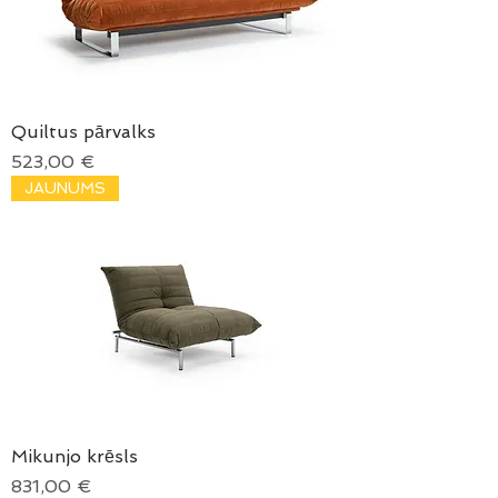
Quiltus pārvalks
Price
523,00 €
JAUNUMS
Mikunjo krēsls
Price
831,00 €