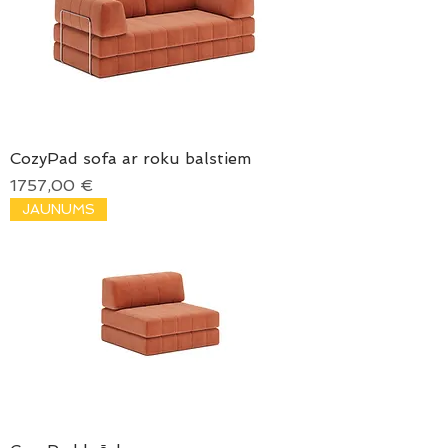
CozyPad sofa ar roku balstiem
Price
1757,00 €
JAUNUMS