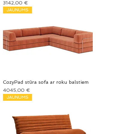
Price
3142,00 €
JAUNUMS
CozyPad stūra sofa ar roku balstiem
Price
4045,00 €
JAUNUMS