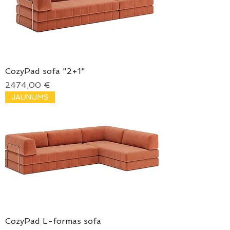
CozyPad sofa "2+1"
Price
2474,00 €
JAUNUMS
CozyPad L-formas sofa